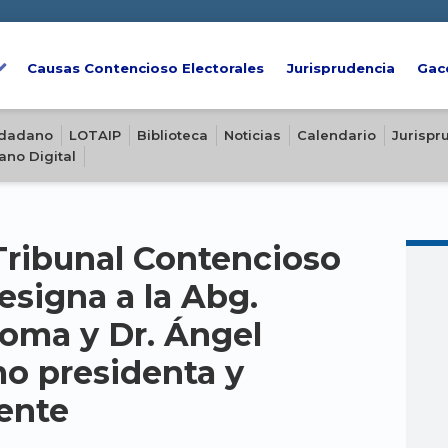
Causas Contencioso Electorales
Jurisprudencia
Gac
iudadano
LOTAIP
Biblioteca
Noticias
Calendario
Jurispr
ano Digital
Tribunal Contencioso
esigna a la Abg.
oma y Dr. Ángel
o presidenta y
ente