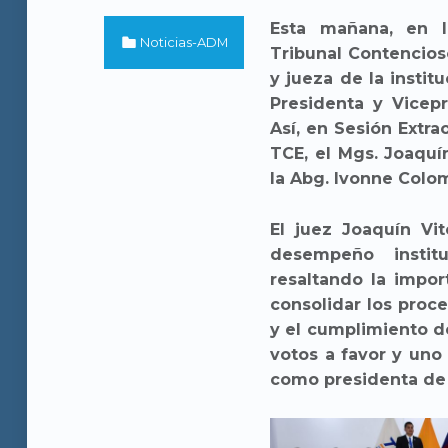
Esta mañana, en l
Categorized in:
Noticias-ADM
Tribunal Contencioso
y jueza de la instit
Presidenta y Vicepr
Así, en Sesión Extra
TCE, el Mgs. Joaquí
la Abg. Ivonne Colom
El juez Joaquín Vit
desempeño instit
resaltando la impor
consolidar los proce
y el cumplimiento de
votos a favor y uno
como presidenta de l