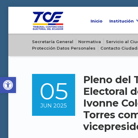
Inicio
Institución
Sitio oficial del Tribunal Contencioso Electoral del Ecuador
Secretaría General
Normativa
Servicio al C
Protección Datos Personales
Contacto Ciudad
Open toolbar
Pleno del 
05
POSTED ON:
Electoral d
Ivonne Col
JUN
2025
Torres com
vicepresid