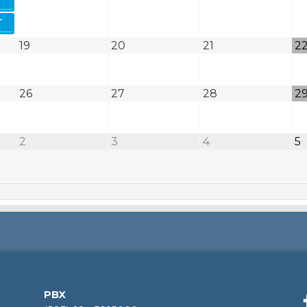
-
19
20
21
2
26
27
28
2
2
3
4
5
PBX