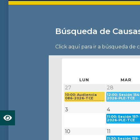
Búsqueda de Causa
Click aquí para ir a búsqueda de 
LUN
MAR
27
28
10:00: Audiencia
12:00: Sesión 154
086-2026-TCE
2026-PLE-TCE
3
4
11:00: Sesión 157-
2026-PLE-TCE
10
11
11:30: Sesión 159-