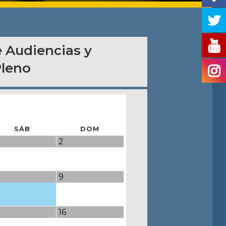
 Audiencias y
Pleno
SÁB
DOM
2
9
16