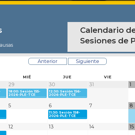
s
Calendario de
Sesiones de 
causas
Anterior
Siguiente
MIÉ
JUE
VIE
29
30
31
1
-
18:00: Sesión 155-
12:30: Sesión 156-
2026-PLE-TCE
2026-PLE-TCE
5
6
7
8
11:30: Sesión 158-
2026-PLE-TCE
12
13
14
15