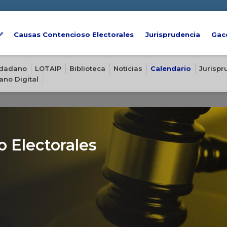
Causas Contencioso Electorales
Jurisprudencia
Gac
iudadano
LOTAIP
Biblioteca
Noticias
Calendario
Jurispr
ano Digital
 Electorales