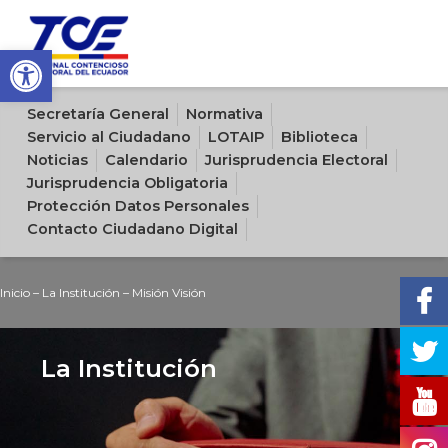
Open toolbar
Sitio oficial del Tribunal Contencioso Electoral del Ecuador
Secretaría General
Normativa
Servicio al Ciudadano
LOTAIP
Biblioteca
Noticias
Calendario
Jurisprudencia Electoral
Jurisprudencia Obligatoria
Protección Datos Personales
Contacto Ciudadano Digital
Inicio
–
La Institución
–
Misión Visión
La Institución