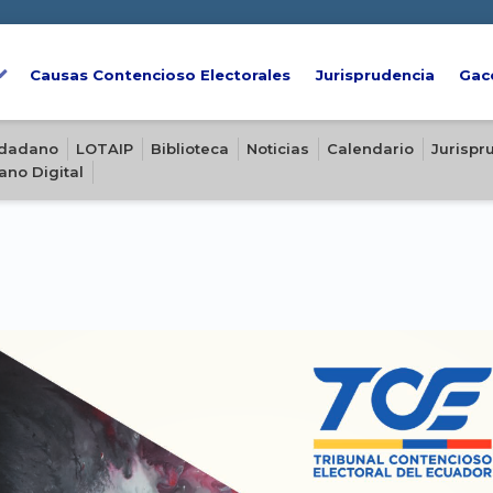
Causas Contencioso Electorales
Jurisprudencia
Gac
iudadano
LOTAIP
Biblioteca
Noticias
Calendario
Jurispr
ano Digital