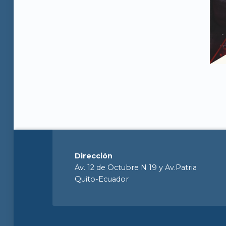
Dirección
Av. 12 de Octubre N 19 y Av.Patria
Quito-Ecuador