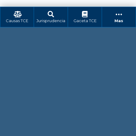
Causas TCE
Jurisprudencia
Gaceta TCE
Mas
Dirección
Av. 12 de Octubre N 19 y Av.Patria
Quito-Ecuador
PBX
(593) 02 - 3815000