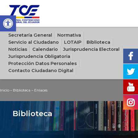
Open toolbar
Sitio oficial del Tribunal Contencioso Electoral del Ecuador
Secretaría General
Normativa
Servicio al Ciudadano
LOTAIP
Biblioteca
Noticias
Calendario
Jurisprudencia Electoral
Jurisprudencia Obligatoria
Protección Datos Personales
Contacto Ciudadano Digital
Inicio
–
Biblioteca
–
Enlaces
Biblioteca