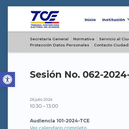
Inicio
Institución
Sitio oficial del Tribunal Contencioso Electoral del Ecuador
Secretaría General
Normativa
Servicio al C
Protección Datos Personales
Contacto Ciudad
Open toolbar
Sesión No. 062-202
26 julio 2024
10:30
–
13:00
Audiencia 101-2024-TCE
Ver calendario completo