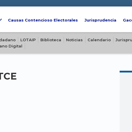
Causas Contencioso Electorales
Jurisprudencia
Gac
iudadano
LOTAIP
Biblioteca
Noticias
Calendario
Jurispr
ano Digital
-TCE