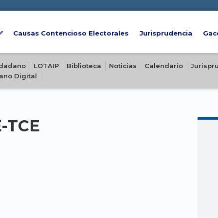
Causas Contencioso Electorales
Jurisprudencia
Gac
iudadano
LOTAIP
Biblioteca
Noticias
Calendario
Jurispr
ano Digital
E-TCE