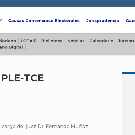
Causas Contencioso Electorales
Jurisprudencia
Gac
iudadano
LOTAIP
Biblioteca
Noticias
Calendario
Jurispr
ano Digital
2-PLE-TCE
a cargo del juez Dr. Fernando Muñoz