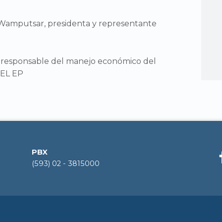
Wamputsar, presidenta y representante
, responsable del manejo económico del
NEL EP
PBX
(593) 02 - 3815000