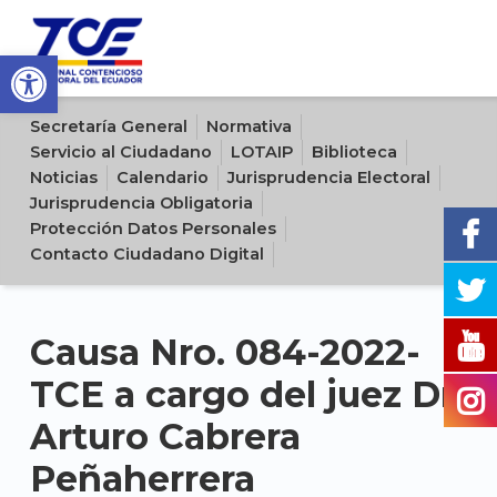
Open toolbar
Sitio oficial del Tribunal Contencioso Electoral del Ecuador
Secretaría General
Normativa
Servicio al Ciudadano
LOTAIP
Biblioteca
Noticias
Calendario
Jurisprudencia Electoral
Jurisprudencia Obligatoria
Protección Datos Personales
Contacto Ciudadano Digital
Causa Nro. 084-2022-
TCE a cargo del juez Dr.
Arturo Cabrera
Peñaherrera