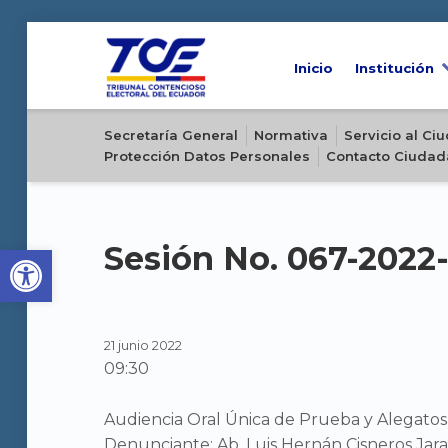
Inicio
Institución
Sitio oficial del Tribunal Contencioso Electoral del Ecuador
Secretaría General
Normativa
Servicio al C
Protección Datos Personales
Contacto Ciudad
Open toolbar
Sesión No. 067-2022
21 junio 2022
09:30
Audiencia Oral Única de Prueba y Alegatos, 
Denunciante: Ab. Luis Hernán Cisneros Jaram