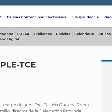
Causas Contencioso Electorales
Jurisprudencia
Gac
iudadano
LOTAIP
Biblioteca
Noticias
Calendario
Jurispr
ano Digital
-PLE-TCE
a cargo del juez Dra. Patricia Guaicha Rivera
illo, director de la Delegación Provincial