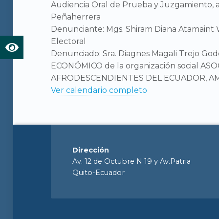
Audiencia Oral de Prueba y Juzgamiento, a
Peñaherrera
Denunciante: Mgs. Shiram Diana Atamaint 
Electoral
Denunciado: Sra. Diagnes Magali Trejo 
ECONÓMICO de la organización social A
AFRODESCENDIENTES DEL ECUADOR, AMA
Ver calendario completo
Dirección
Av. 12 de Octubre N 19 y Av.Patria
Quito-Ecuador