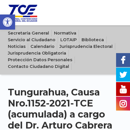
Open toolbar
Sitio oficial del Tribunal Contencioso Electoral del Ecuador
Secretaría General
Normativa
Servicio al Ciudadano
LOTAIP
Biblioteca
Noticias
Calendario
Jurisprudencia Electoral
Jurisprudencia Obligatoria
Protección Datos Personales
Contacto Ciudadano Digital
Tungurahua, Causa
Nro.1152-2021-TCE
(acumulada) a cargo
del Dr. Arturo Cabrera