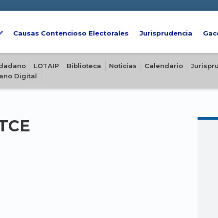
Causas Contencioso Electorales
Jurisprudencia
Gac
iudadano
LOTAIP
Biblioteca
Noticias
Calendario
Jurispr
ano Digital
-TCE