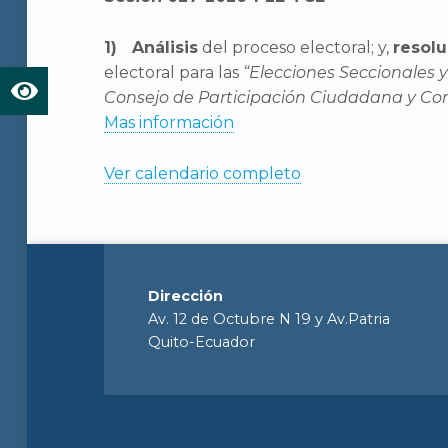
Análisis
del proceso electoral; y,
resolu
electoral para las
“Elecciones Seccionales y
Consejo de Participación Ciudadana y Cont
Mas información
Ver calendario completo
Dirección
Av. 12 de Octubre N 19 y Av.Patria
Quito-Ecuador