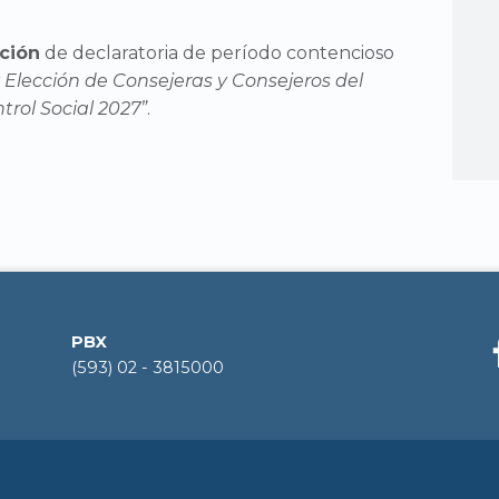
ción
de declaratoria de período contencioso
 Elección de Consejeras y Consejeros del
rol Social 2027”
.
PBX
(593) 02 - 3815000