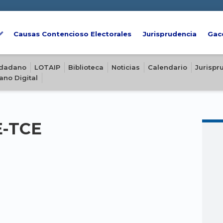
Causas Contencioso Electorales
Jurisprudencia
Gac
iudadano
LOTAIP
Biblioteca
Noticias
Calendario
Jurispr
ano Digital
E-TCE