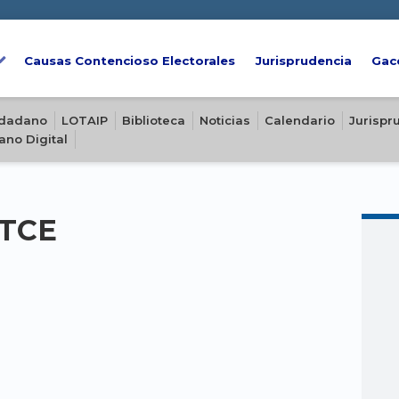
Causas Contencioso Electorales
Jurisprudencia
Gac
iudadano
LOTAIP
Biblioteca
Noticias
Calendario
Jurispr
ano Digital
-TCE