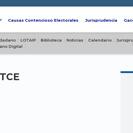
Causas Contencioso Electorales
Jurisprudencia
Gac
iudadano
LOTAIP
Biblioteca
Noticias
Calendario
Jurispr
ano Digital
-TCE