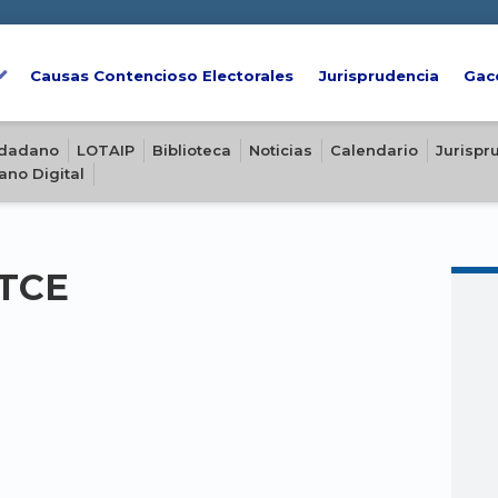
Causas Contencioso Electorales
Jurisprudencia
Gac
iudadano
LOTAIP
Biblioteca
Noticias
Calendario
Jurispr
ano Digital
-TCE