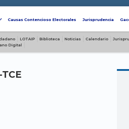
Causas Contencioso Electorales
Jurisprudencia
Gac
iudadano
LOTAIP
Biblioteca
Noticias
Calendario
Jurispr
ano Digital
E-TCE