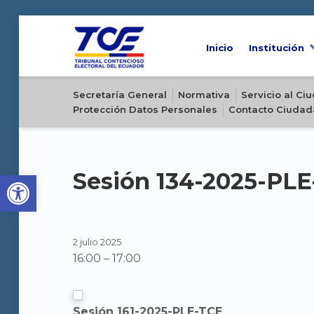
Inicio
Institución
Sitio oficial del Tribunal Contencioso Electoral del Ecuador
Secretaría General
Normativa
Servicio al C
Protección Datos Personales
Contacto Ciudad
Open toolbar
Sesión 134-2025-PL
2 julio 2025
16:00
–
17:00
Sesión 161-2025-PLE-TCE