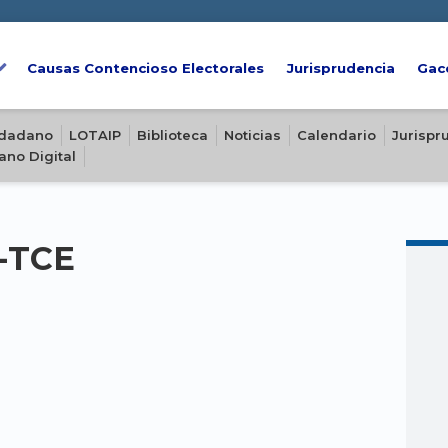
Causas Contencioso Electorales
Jurisprudencia
Gac
iudadano
LOTAIP
Biblioteca
Noticias
Calendario
Jurispr
ano Digital
E-TCE