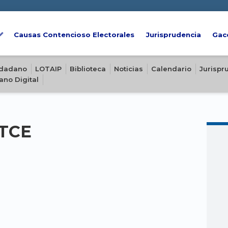
Causas Contencioso Electorales
Jurisprudencia
Gac
iudadano
LOTAIP
Biblioteca
Noticias
Calendario
Jurispr
ano Digital
-TCE