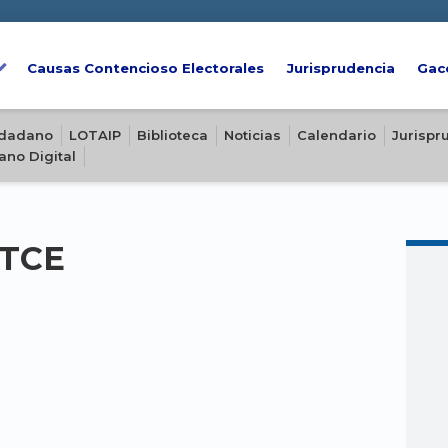
Causas Contencioso Electorales
Jurisprudencia
Gac
iudadano
LOTAIP
Biblioteca
Noticias
Calendario
Jurispr
ano Digital
-TCE