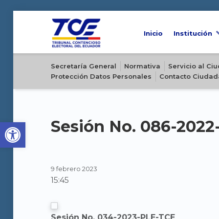
Inicio
Institución
Sitio oficial del Tribunal Contencioso Electoral del Ecuador
Secretaría General
Normativa
Servicio al C
Protección Datos Personales
Contacto Ciudad
Open toolbar
Sesión No. 086-202
9 febrero 2023
15:45
Sesión No. 034-2023-PLE-TCE