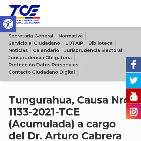
Open toolbar
Sitio oficial del Tribunal Contencioso Electoral del Ecuador
Secretaría General
Normativa
Servicio al Ciudadano
LOTAIP
Biblioteca
Noticias
Calendario
Jurisprudencia Electoral
Jurisprudencia Obligatoria
Protección Datos Personales
Contacto Ciudadano Digital
Tungurahua, Causa Nro.
1133-2021-TCE
(Acumulada) a cargo
del Dr. Arturo Cabrera