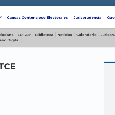
Causas Contencioso Electorales
Jurisprudencia
Gac
iudadano
LOTAIP
Biblioteca
Noticias
Calendario
Jurispr
ano Digital
-TCE