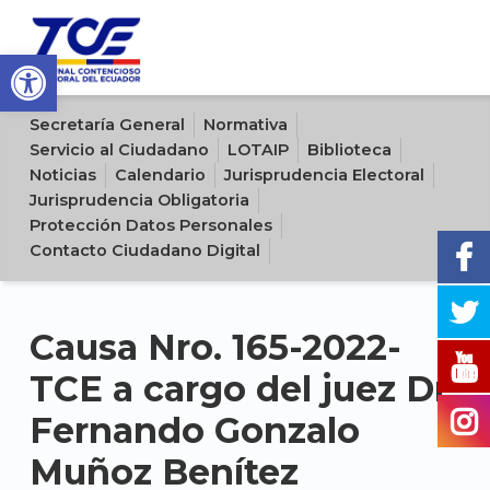
Open toolbar
Sitio oficial del Tribunal Contencioso Electoral del Ecuador
Secretaría General
Normativa
Servicio al Ciudadano
LOTAIP
Biblioteca
Noticias
Calendario
Jurisprudencia Electoral
Jurisprudencia Obligatoria
Protección Datos Personales
Contacto Ciudadano Digital
Causa Nro. 165-2022-
TCE a cargo del juez Dr.
Fernando Gonzalo
Muñoz Benítez