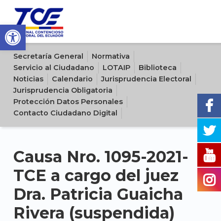
Open toolbar
Sitio oficial del Tribunal Contencioso Electoral del Ecuador
Secretaría General
Normativa
Servicio al Ciudadano
LOTAIP
Biblioteca
Noticias
Calendario
Jurisprudencia Electoral
Jurisprudencia Obligatoria
Protección Datos Personales
Contacto Ciudadano Digital
Causa Nro. 1095-2021-
TCE a cargo del juez
Dra. Patricia Guaicha
Rivera (suspendida)