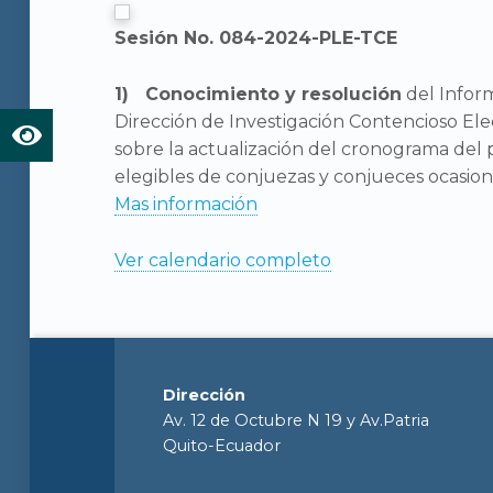
Sesión No. 084-2024-PLE-TCE
Cono
cimiento y resolución
del Inform
Dirección de Investigación Contencioso Elec
sobre la actualización del cronograma del
elegibles de conjuezas y conjueces ocasion
Mas información
Ver calendario completo
Dirección
Av. 12 de Octubre N 19 y Av.Patria
Quito-Ecuador