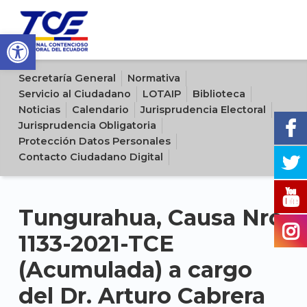
Open toolbar
Sitio oficial del Tribunal Contencioso Electoral del Ecuador
Secretaría General
Normativa
Servicio al Ciudadano
LOTAIP
Biblioteca
Noticias
Calendario
Jurisprudencia Electoral
Jurisprudencia Obligatoria
Protección Datos Personales
Contacto Ciudadano Digital
Tungurahua, Causa Nro.
1133-2021-TCE
(Acumulada) a cargo
del Dr. Arturo Cabrera