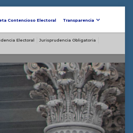
eta Contencioso Electoral
Transparencia
udencia Electoral
Jurisprudencia Obligatoria