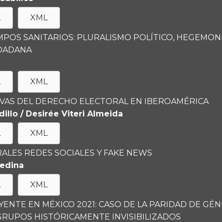
L
XML
MPOS SANITARIOS:
PLURALISMO POLÍTICO, HEGEMON
UDADANA
L
XML
IVAS DEL DERECHO ELECTORAL EN
IBEROAMÉRICA
llo / Desirée Viteri Almeida
L
XML
ALES REDES SOCIALES Y FAKE NEWS
Medina
L
XML
ENTE EN MÉXICO 2021: CASO DE LA PARIDAD DE GÉ
GRUPOS HISTÓRICAMENTE INVISIBILIZADOS