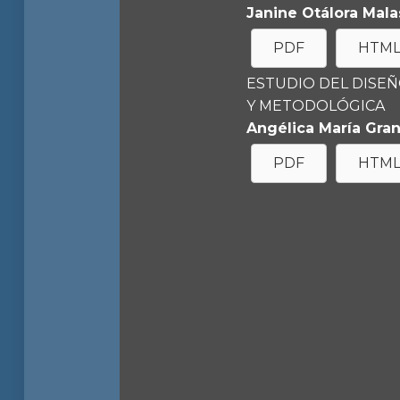
Janine Otálora Mala
PDF
HTM
ESTUDIO DEL DISEÑ
Y METODOLÓGICA
Angélica María Gra
PDF
HTM