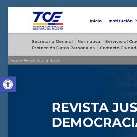
Inicio
Institución
Sitio oficial del Tribunal Contencioso Electoral del Ecuador
Secretaría General
Normativa
Servicio al C
Protección Datos Personales
Contacto Ciudad
Inicio
–
Revista JED principal
Open toolbar
REVISTA JUS
DEMOCRACI