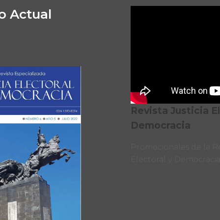
 Actual
Revista Justicia E
Democracia
Promocionales de la Re
Electoral y Democraci