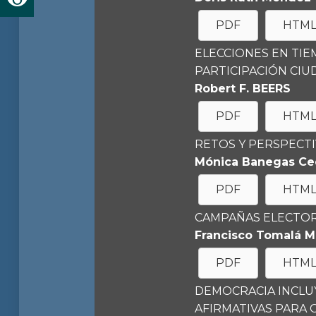
PDF
HTM
ELECCIONES EN TIE
PARTICIPACIÓN CI
Robert F. BEERS
PDF
HTM
RETOS Y PERSPECT
Mónica Banegas Cedi
PDF
HTM
CAMPAÑAS ELECTOR
Francisco Tomalá 
PDF
HTM
DEMOCRACIA INCLUY
AFIRMATIVAS PARA 