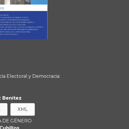
icia Electoral y Democracia:
 Benítez
L
XML
CA DE GÉNERO
Cubillos