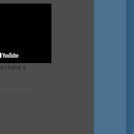
lectoral y
vista Justicia
a