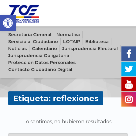
Open toolbar
Sitio oficial del Tribunal Contencioso Electoral del Ecuador
Secretaría General
Normativa
Servicio al Ciudadano
LOTAIP
Biblioteca
Noticias
Calendario
Jurisprudencia Electoral
Jurisprudencia Obligatoria
Protección Datos Personales
Contacto Ciudadano Digital
Etiqueta:
reflexiones
N
Lo sentimos, no hubieron resultados.