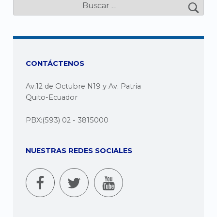
o
t
h
i
CONTÁCTENOS
n
Av.12 de Octubre N19 y Av. Patria
g
Quito-Ecuador
F
PBX:(593) 02 - 3815000
o
u
NUESTRAS REDES SOCIALES
n
d