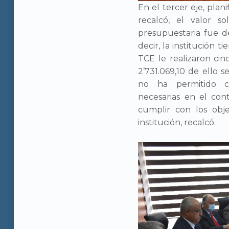
En el tercer eje, plan
recalcó, el valor so
presupuestaria fue de
decir, la institución t
TCE le realizaron cin
2’731.069,10 de ello s
no ha permitido cu
necesarias en el con
cumplir con los obje
institución, recalcó.