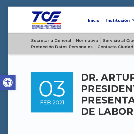
Inicio
Institución
Sitio oficial del Tribunal Contencioso Electoral del Ecuador
Secretaría General
Normativa
Servicio al C
Protección Datos Personales
Contacto Ciudad
Open toolbar
DR. ARTU
03
POSTED ON:
PRESIDEN
PRESENTA
FEB
2021
DE LABOR