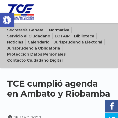
Open toolbar
Sitio oficial del Tribunal Contencioso Electoral del Ecuador
Secretaría General
Normativa
Servicio al Ciudadano
LOTAIP
Biblioteca
Noticias
Calendario
Jurisprudencia Electoral
Jurisprudencia Obligatoria
Protección Datos Personales
Contacto Ciudadano Digital
TCE cumplió agenda
en Ambato y Riobamba
POSTED ON:
25
MAR
2022