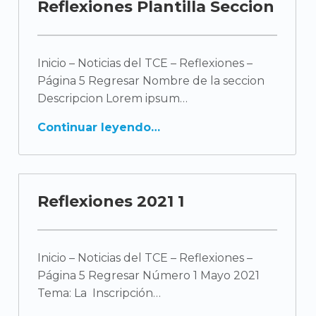
Reflexiones Plantilla Seccion
a
t
Inicio – Noticias del TCE – Reflexiones –
e
Página 5 Regresar Nombre de la seccion
g
Descripcion Lorem ipsum
o
Continuar leyendo
r
í
Reflexiones 2021 1
a
:
Inicio – Noticias del TCE – Reflexiones –
R
Página 5 Regresar Número 1 Mayo 2021
Tema: La Inscripción
e