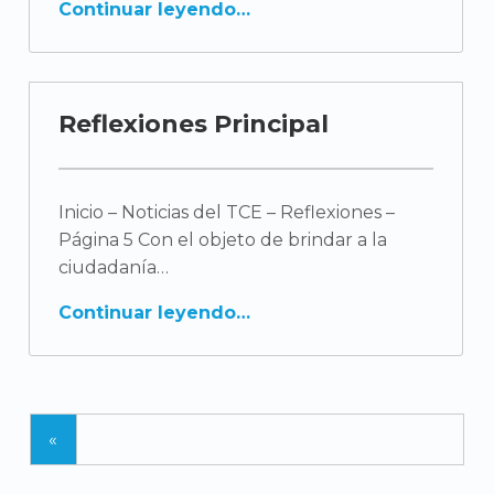
Continuar leyendo
f
l
e
Reflexiones Principal
x
i
Inicio – Noticias del TCE – Reflexiones –
o
Página 5 Con el objeto de brindar a la
ciudadanía
n
Continuar leyendo
e
s
(
«
p