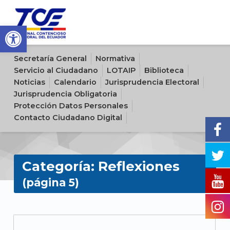
Open toolbar
Sitio oficial del Tribunal Contencioso Electoral del Ecuador
Secretaría General
Normativa
Servicio al Ciudadano
LOTAIP
Biblioteca
Noticias
Calendario
Jurisprudencia Electoral
Jurisprudencia Obligatoria
Protección Datos Personales
Contacto Ciudadano Digital
Categoría:
Reflexiones
(página 5)
C