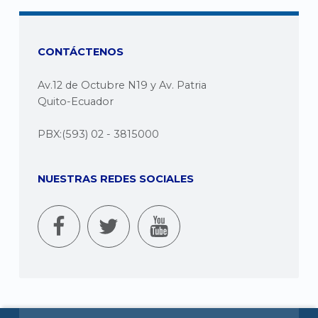
g
CONTÁCTENOS
i
Av.12 de Octubre N19 y Av. Patria
n
Quito-Ecuador
a
PBX:(593) 02 - 3815000
5
)
NUESTRAS REDES SOCIALES
categoria de la revista reflexiones