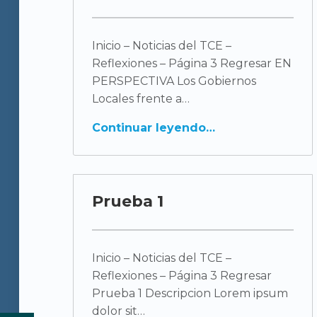
a
t
Inicio – Noticias del TCE –
Reflexiones – Página 3 Regresar EN
e
PERSPECTIVA Los Gobiernos
Locales frente a
g
Continuar leyendo
o
r
Prueba 1
í
a
Inicio – Noticias del TCE –
Reflexiones – Página 3 Regresar
:
Prueba 1 Descripcion Lorem ipsum
dolor sit