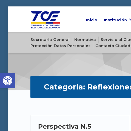
Inicio
Institución
Sitio oficial del Tribunal Contencioso Electoral del Ecuador
Secretaría General
Normativa
Servicio al C
Protección Datos Personales
Contacto Ciudad
Open toolbar
Categoría:
Reflexione
C
Perspectiva N.5