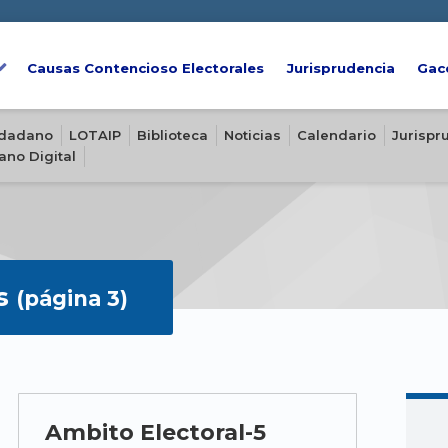
Causas Contencioso Electorales
Jurisprudencia
Gac
iudadano
LOTAIP
Biblioteca
Noticias
Calendario
Jurispr
ano Digital
s
(página 3)
Ambito Electoral-5