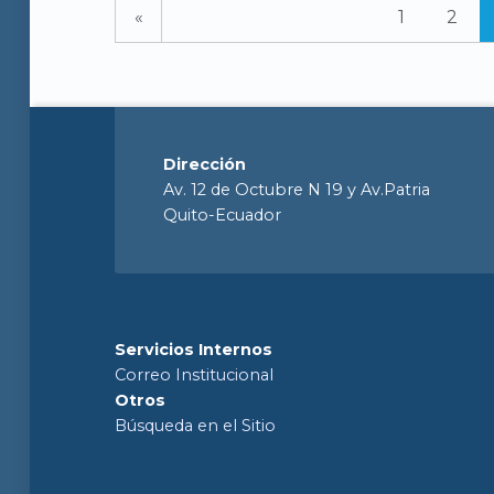
e
«
1
2
s
(
p
Dirección
Av. 12 de Octubre N 19 y Av.Patria
Quito-Ecuador
g
i
Servicios Internos
n
Correo Institucional
Otros
Búsqueda en el Sitio
a
3