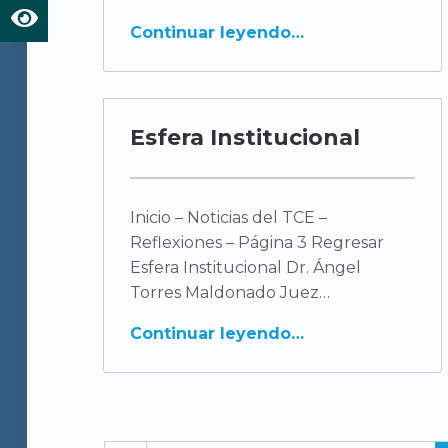
R
Continuar leyendo
e
f
Esfera Institucional
l
e
Inicio – Noticias del TCE –
x
Reflexiones – Página 3 Regresar
Esfera Institucional Dr. Ángel
i
Torres Maldonado Juez
Continuar leyendo
o
n