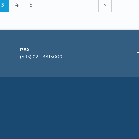
3
4
5
»
PBX
(593) 02 - 3815000