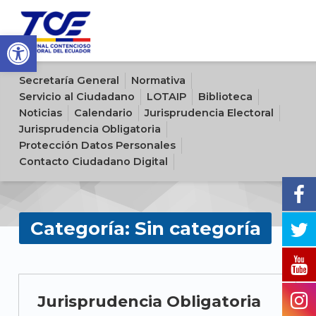
Open toolbar
Sitio oficial del Tribunal Contencioso Electoral del Ecuador
Secretaría General
Normativa
Servicio al Ciudadano
LOTAIP
Biblioteca
Noticias
Calendario
Jurisprudencia Electoral
Jurisprudencia Obligatoria
Protección Datos Personales
Contacto Ciudadano Digital
Categoría:
Sin categoría
C
Jurisprudencia Obligatoria