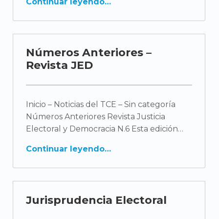
Continuar leyendo
c
a
t
Números Anteriores –
Revista JED
e
g
Inicio – Noticias del TCE – Sin categoría
o
Números Anteriores Revista Justicia
r
Electoral y Democracia N.6 Esta edición
í
Continuar leyendo
a
Jurisprudencia Electoral