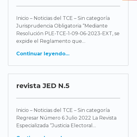
a
t
Inicio – Noticias del TCE – Sin categoría
e
Jurisprudencia Obligatoria “Mediante
g
Resolución PLE-TCE-1-09-06-2023-EXT, se
expide el Reglamento que
o
Continuar leyendo
r
í
a
revista JED N.5
:
S
Inicio – Noticias del TCE – Sin categoría
Regresar Número 6 Julio 2022 La Revista
i
Especializada “Justicia Electoral
n