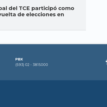
pal del TCE participó como
vuelta de elecciones en
PBX
(593) 02 - 3815000