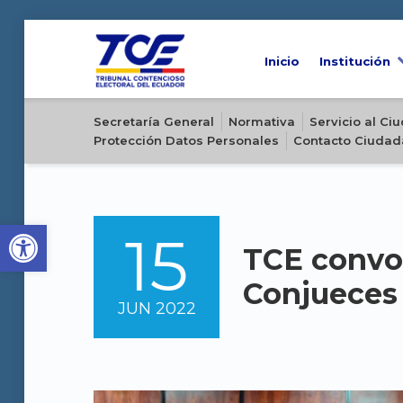
Inicio
Institución
Sitio oficial del Tribunal Contencioso Electoral del Ecuador
Secretaría General
Normativa
Servicio al C
Protección Datos Personales
Contacto Ciudad
Open toolbar
15
POSTED ON:
TCE convo
Conjueces
JUN
2022